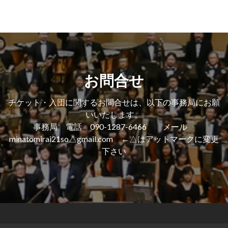
４
日
（月
祝）
第
３
０
回
お問合せ
チ
ケ
ッ
チケット・入団に関するお問合せは、以下の事務局にお願
ト
いいたします。
販
売
事務局 電話 090-1287-6466 メール
終
minatomirai21so△gmail.com ←△はアットマークに変更
了
下さい
期
限
の
お
知
ら
せ