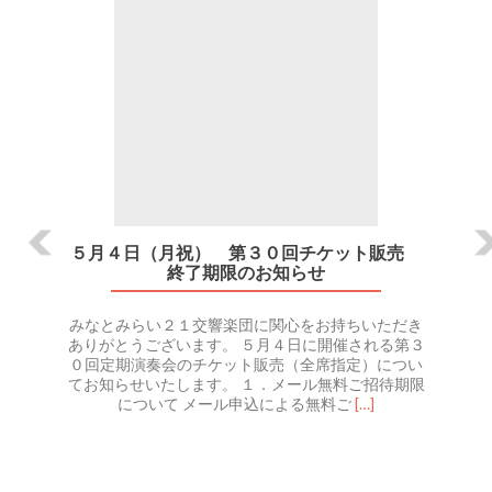
５月４日（月祝） 第３０回チケット販売
終了期限のお知らせ
みなとみらい２１交響楽団に関心をお持ちいただき
ありがとうございます。 ５月４日に開催される第３
０回定期演奏会のチケット販売（全席指定）につい
てお知らせいたします。 １．メール無料ご招待期限
Read
について メール申込による無料ご
[…]
more
about
５
月