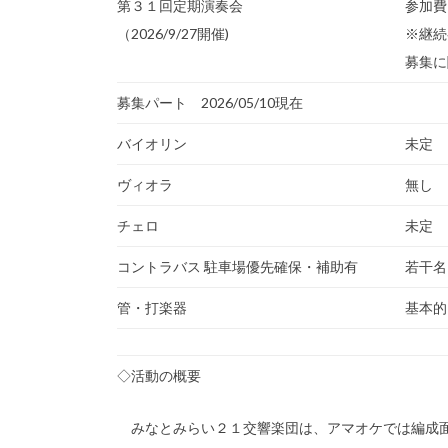
第３１回定期演奏会
参加費：
（2026/9/27開催)
※継続
募集に
募集パート 2026/05/10現在
バイオリン
未定
ヴィオラ
無し
チェロ
未定
コントラバス 駐車場優先確保・補助有
若干名
管・打楽器
基本的
◇活動の概要
みなとみらい２１交響楽団は、アマオケでは編成面