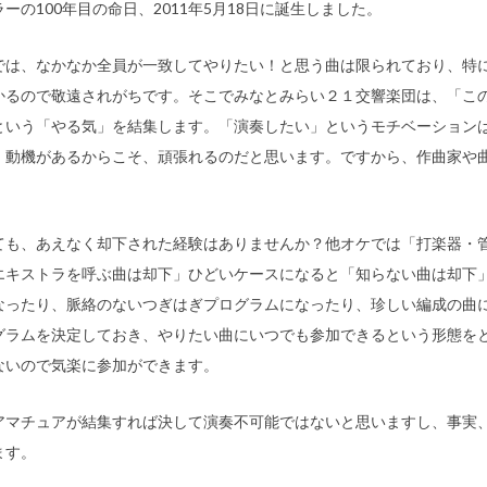
の100年目の命日、2011年5月18日に誕生しました。
は、なかなか全員が一致してやりたい！と思う曲は限られており、特
かるので敬遠されがちです。そこでみなとみらい２１交響楽団は、「こ
という「やる気」を結集します。「演奏したい」というモチベーション
。動機があるからこそ、頑張れるのだと思います。ですから、作曲家や
も、あえなく却下された経験はありませんか？他オケでは「打楽器・
エキストラを呼ぶ曲は却下」ひどいケースになると「知らない曲は却下
なったり、脈絡のないつぎはぎプログラムになったり、珍しい編成の曲
グラムを決定しておき、やりたい曲にいつでも参加できるという形態を
ないので気楽に参加ができます。
マチュアが結集すれば決して演奏不可能ではないと思いますし、事実
ます。