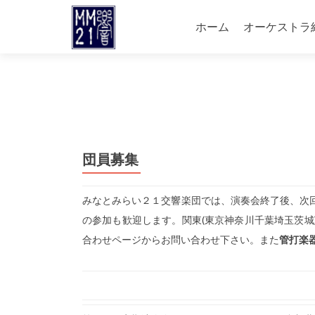
Skip
to
ホーム
オーケストラ
content
団員募集
みなとみらい２１交響楽団では、演奏会終了後、次
の参加も歓迎します。関東(東京神奈川千葉埼玉茨
合わせページからお問い合わせ下さい。また
管打楽