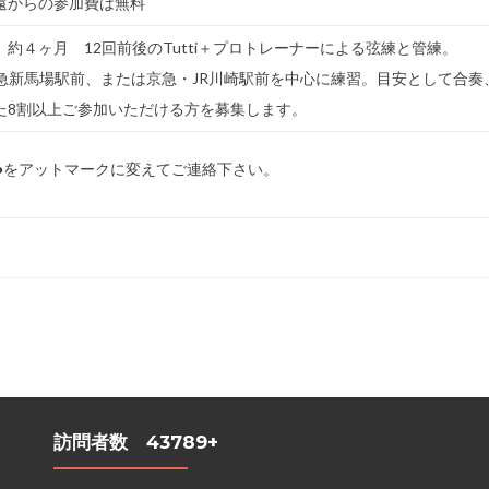
以遠からの参加費は無料
約４ヶ月 12回前後のTutti＋プロトレーナーによる弦練と管練。
急新馬場駅前、または京急・JR川崎駅前を中心に練習。目安として合奏
た8割以上ご参加いただける方を募集します。
com ←●をアットマークに変えてご連絡下さい。
訪問者数 43789+