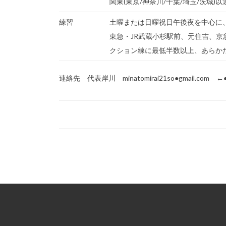
関東(東京/神奈川/千葉/埼玉/茨城)
練習
土曜または日曜祝日午後夜を中心に、
東急・JR武蔵小杉駅前、元住吉、京
クション練に最低半数以上、あらか
連絡先 代表岸川 minatomirai21so●gmail.