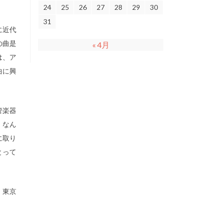
24
25
26
27
28
29
30
31
に近代
の曲是
« 4月
は、ア
曲に興
管楽器
」なん
に取り
とって
、東京