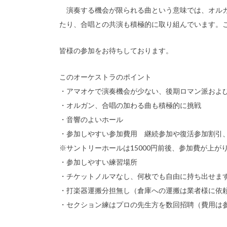
演奏する機会が限られる曲という意味では、オルガ
たり、合唱との共演も積極的に取り組んでいます。
皆様の参加をお待ちしております。
このオーケストラのポイント
・アマオケで演奏機会が少ない、後期ロマン派およ
・オルガン、合唱の加わる曲も積極的に挑戦
・音響のよいホール
・参加しやすい参加費用 継続参加や復活参加割引
※サントリーホールは15000円前後、参加費が上が
・参加しやすい練習場所
・チケットノルマなし、何枚でも自由に持ち出せま
・打楽器運搬分担無し（倉庫への運搬は業者様に依
・セクション練はプロの先生方を数回招聘（費用は