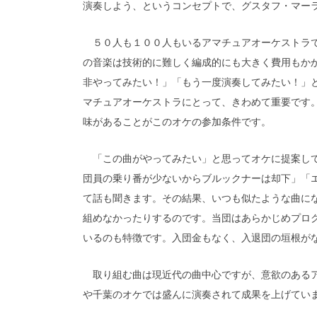
演奏しよう、というコンセプトで、グスタフ・マーラー
５０人も１００人もいるアマチュアオーケストラで
の音楽は技術的に難しく編成的にも大きく費用もか
非やってみたい！」「もう一度演奏してみたい！」
マチュアオーケストラにとって、きわめて重要です
味があることがこのオケの参加条件です。
「この曲がやってみたい」と思ってオケに提案して
団員の乗り番が少ないからブルックナーは却下」「
て話も聞きます。その結果、いつも似たような曲に
組めなかったりするのです。当団はあらかじめプロ
いるのも特徴です。入団金もなく、入退団の垣根が
取り組む曲は現近代の曲中心ですが、意欲のあるア
や千葉のオケでは盛んに演奏されて成果を上げてい