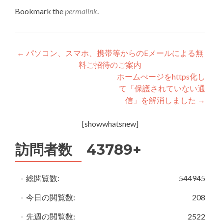
Bookmark the
permalink
.
投
←
パソコン、スマホ、携帯等からのEメールによる無
料ご招待のご案内
稿
ホームぺージをhttps化し
ナ
て「保護されていない通
信」を解消しました
→
ビ
ゲ
[showwhatsnew]
ー
訪問者数 43789+
シ
ョ
総閲覧数:
544945
ン
今日の閲覧数:
208
先週の閲覧数:
2522