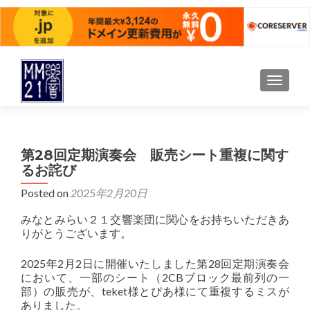
TOGGLE
第28回定期演奏会 販売シート重複に関す
るお詫び
Posted on
2025年2月20日
みなとみらい２１交響楽団に関心をお持ちいただきあ
りがとうございます。
2025年2月2日に開催いたしました第28回定期演奏会
において、一部のシート（2CBブロック最前列の一
部）の販売が、teket様とぴあ様にて重複するミスが
ありました。