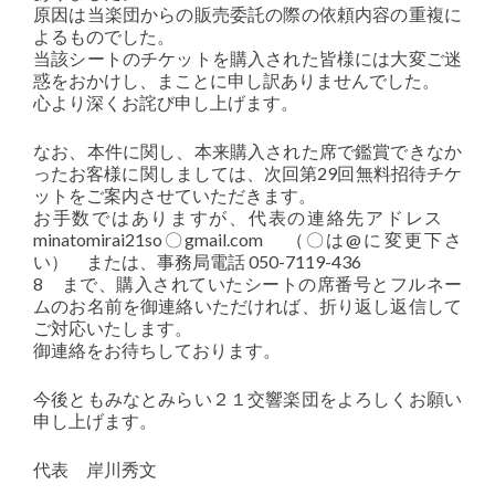
原因は当楽団からの販売委託の際の依頼内容の重複に
よるものでした。
当該シートのチケットを購入された皆様には大変ご迷
惑をおかけし、まことに申し訳ありませんでした。
心より深くお詫び申し上げます。
なお、本件に関し、本来購入された席で鑑賞できなか
ったお客様に関しましては、次回第29回無料招待チケ
ットをご案内させていただきます。
お手数ではありますが、代表の連絡先アドレス
minatomirai21so〇gmail.com （〇は@に変更下さ
い） または、事務局電話 050-7119-436
8 まで、購入されていたシートの席番号とフルネー
ムのお名前を御連絡いただければ、折り返し返信して
ご対応いたします。
御連絡をお待ちしております。
今後ともみなとみらい２１交響楽団をよろしくお願い
申し上げます。
代表 岸川秀文